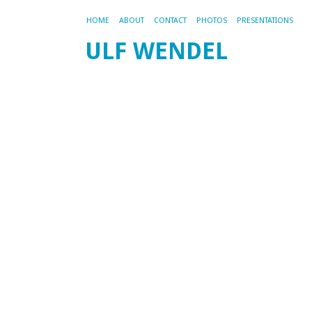
HOME
ABOUT
CONTACT
PHOTOS
PRESENTATIONS
ULF WENDEL
G
di
U
z
E
200
by
ad
Di
zw
Au
de
PH
Un
in