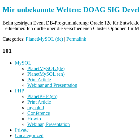
Mir
unbekannte
Mir unbekannte Welten: DOAG SIG Devel
Welten:
DOAG
Beim gestrigen Event DB-Programmierung: Oracle 12c für Entwickl
SIG
Teilnehmer. Ich durfte über die verschiedenen Cluster Optionen fü
Development/Tools
Categories:
PlanetMySQL (de)
|
Permalink
101
MySQL
PlanetMySQL (de)
PlanetMySQL (en)
Print Article
Webinar and Presentation
PHP
PlanetPHP (en)
Print Article
mysqlnd
Conference
Howto
Webinar, Presentation
Private
Uncategorized