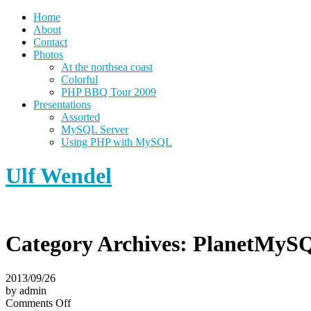
Home
About
Contact
Photos
At the northsea coast
Colorful
PHP BBQ Tour 2009
Presentations
Assorted
MySQL Server
Using PHP with MySQL
Ulf Wendel
Category Archives:
PlanetMySQ
2013/09/26
by admin
on
Comments Off